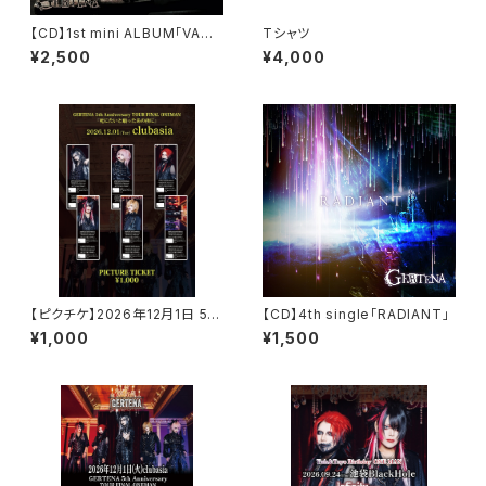
【CD】1st mini ALBUM「VANI
Tシャツ
TAS」
¥2,500
¥4,000
【ピクチケ】2026年12月1日 5周
【CD】4th single「RADIANT」
年ワンマンピクチャーチケット(ラ
¥1,000
¥1,500
ンダム)